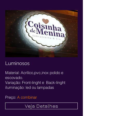
Luminosos
Material: Acrílico,pvc,inox polido e
escovado.
Variação: Front-linght e Back-linght
iIuminação: led ou lampadas
Preço:
A combinar
Veja Detalhes