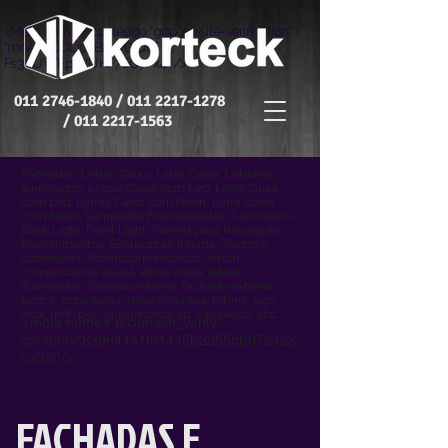
<Meta name = conteúdo "google-site-verification" =
"moAR_COLicFB2vMJfQilE-
Fs3GUWEpIDlUKF7SO7Fx4" />
011 2746-1840
/
011 2217-1278
/
011 2217-1563
Fachadas, Letras Caixa, Letra Caixa, Letreiros
Iluminados, Letras Caixa com Led, Letra Caixa
com Led, Letras Caixa com Neon, Letra Caixa
com Neon, Lampadas Fluorescentes, Luminosos,
Back Light, Front Light, Painéis para Recepção,
Revestimentos, Sinalização interna, Toldos e
coberturas, Totenscomunicacao, visual,
comunicacao visual, letras caixa, letras
iluminadas, fachada interna, fachada externa,
toldos, coberturas, revestimentos, totens, aço,
inox, mdf, pvc, galvanizada, sp, são paulo, abc
<meta name="p:domain_verify"
content="839644a1f91445b2a55cb07a4a3
ca3fc"/>
FACHADAS E